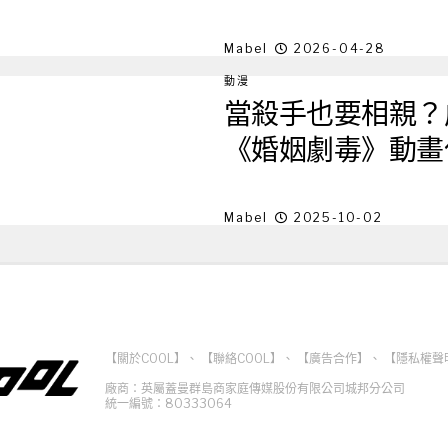
Mabel
2026-04-28
動漫
當殺手也要相親？
《婚姻劇毒》動畫
Mabel
2025-10-02
【關於COOL】
、
【聯絡COOL】
、
【廣告合作】
、
【隱私權聲
廠商：英屬蓋曼群島商家庭傳媒股份有限公司城邦分公司
統一編號：80333064