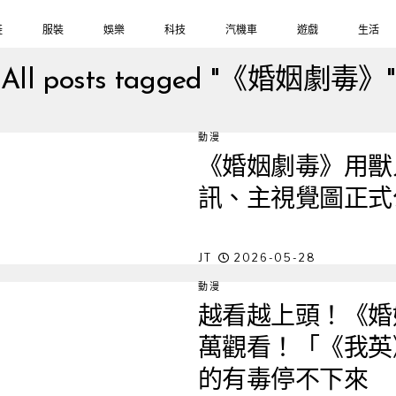
鞋
服裝
娛樂
科技
汽機車
遊戲
生活
All posts tagged "《婚姻劇毒》"
動漫
《婚姻劇毒》用獸
訊、主視覺圖正式
JT
2026-05-28
動漫
越看越上頭！《婚姻
萬觀看！「《我英
的有毒停不下來