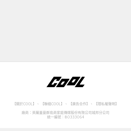
【關於COOL】
、
【聯絡COOL】
、
【廣告合作】
、
【隱私權聲明】
廠商：英屬蓋曼群島商家庭傳媒股份有限公司城邦分公司
統一編號：80333064