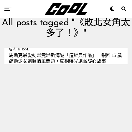
All posts tagged "《敗北女角太
多了！》"
名人 & KOL
馬斯克最愛動畫竟是新海誠「這經典作品」！親回 15 歲
癌逝少女遺願清單問題，真相曝光還藏暖心故事