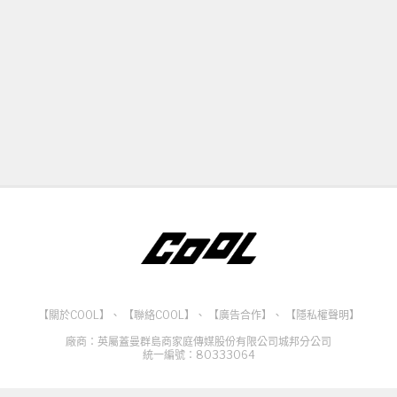
【關於COOL】
、
【聯絡COOL】
、
【廣告合作】
、
【隱私權聲明】
廠商：英屬蓋曼群島商家庭傳媒股份有限公司城邦分公司
統一編號：80333064