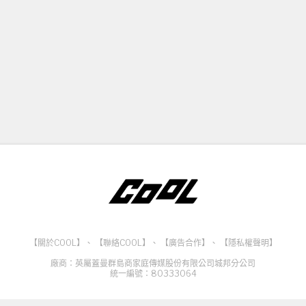
【關於COOL】
、
【聯絡COOL】
、
【廣告合作】
、
【隱私權聲明】
廠商：英屬蓋曼群島商家庭傳媒股份有限公司城邦分公司
統一編號：80333064