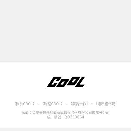
【關於COOL】
、
【聯絡COOL】
、
【廣告合作】
、
【隱私權聲明】
廠商：英屬蓋曼群島商家庭傳媒股份有限公司城邦分公司
統一編號：80333064