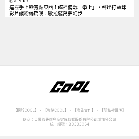
名人 & KOL
這左手上籃有點東西！統神備戰「拳上」，釋出打籃球
影片讓粉絲驚嘆：歐拉豬萬夢幻步
【關於COOL】
、
【聯絡COOL】
、
【廣告合作】
、
【隱私權聲明】
廠商：英屬蓋曼群島商家庭傳媒股份有限公司城邦分公司
統一編號：80333064