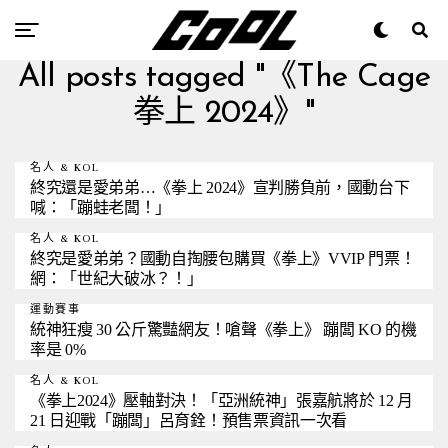
All posts tagged "《The Cage
拳上 2024》"
名人 & KOL
終究還是愛弟弟…《拳上 2024》宣判勝負前，國動台下
喊：「蹦蛙老闆！」
名人 & KOL
終究是愛弟弟？國動自掏腰包購買《拳上》VVIP 門票！
網：「世紀大破冰？！」
運動賽事
統神狂瘦 30 公斤驚豔網友！嗆聲《拳上》 蹦闆 KO 的機
率是 0%
名人 & KOL
《拳上2024》壓軸對決！「亞洲統神」張嘉航將於 12 月
21 日迎戰「蹦闆」呂育銓！預售票資訊一次看