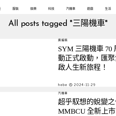
鞋
服裝
娛樂
科技
汽機車
遊戲
生活
All posts tagged "三陽機車"
廣編稿
SYM 三陽機車 
動正式啟動，匯聚
啟人生新旅程！
hebe
2024-11-29
汽機車
超乎馭想的蛻變之
MMBCU 全新上市