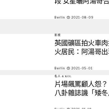
段 女星曬阿湯哥
Berlin
2021-08-09
影視
英國礦區拍火車肉
火居民：阿湯哥出
Berlin
2021-05-01
名人 & KOL
片場飆罵顧人怨？
八卦雜誌譏「矮冬