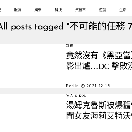
鞋
服裝
娛樂
科技
汽機車
遊戲
生活
All posts tagged "不可能的任務 7
影視
竟然沒有《黑亞當》
影出爐…DC 擊敗
Berlin
2021-12-18
名人 & KOL
湯姆克魯斯被爆舊情
聞女友海莉艾特沃