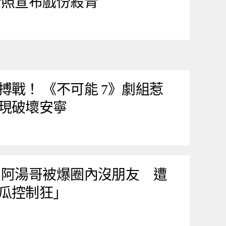
合照宣布戲份殺青
搏戰！ 《不可能 7》劇組惹
現破壞安寧
 阿湯哥被爆圈內沒朋友 遭
瓜控制狂」