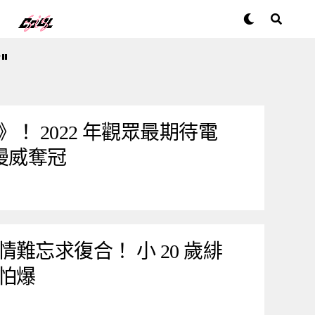
"
！ 2022 年觀眾最期待電
漫威奪冠
難忘求復合！ 小 20 歲緋
怕爆