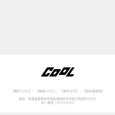
【關於COOL】
、
【聯絡COOL】
、
【廣告合作】
、
【隱私權聲明】
廠商：英屬蓋曼群島商家庭傳媒股份有限公司城邦分公司
統一編號：80333064