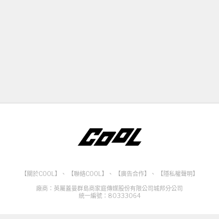
【關於COOL】
、
【聯絡COOL】
、
【廣告合作】
、
【隱私權聲明】
廠商：英屬蓋曼群島商家庭傳媒股份有限公司城邦分公司
統一編號：80333064