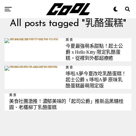
All posts tagged "乳酪蛋糕"
美食
今夏最強萌系甜點！起士公
爵 x Hello Kitty 限定乳酪蛋
糕，從裡到外都超療癒
美食
哆啦A夢今夏改吃乳酪蛋糕！
起士公爵 x 哆啦A夢 原味乳
酪蛋糕最萌限定版
美食
美食社團激推！濃郁美味的「起司公爵」推新品黑糖桂
圓、老欉柳丁乳酪蛋糕