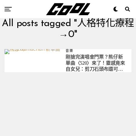
All posts tagged "人格特化療程
→0"
音樂
剛搶完演唱會門票？熊仔新
單曲〈520〉來了！靈感竟來
自女兒：剪刀石頭布還可以
這樣聯想？