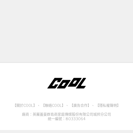
【關於COOL】
、
【聯絡COOL】
、
【廣告合作】
、
【隱私權聲明】
廠商：英屬蓋曼群島商家庭傳媒股份有限公司城邦分公司
統一編號：80333064