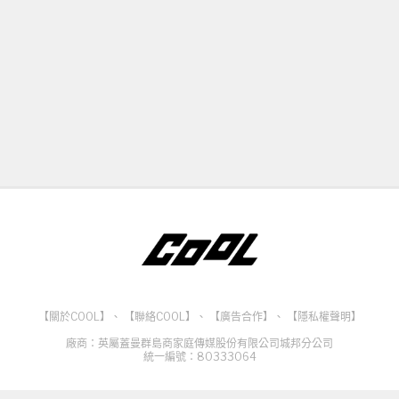
【關於COOL】
、
【聯絡COOL】
、
【廣告合作】
、
【隱私權聲明】
廠商：英屬蓋曼群島商家庭傳媒股份有限公司城邦分公司
統一編號：80333064