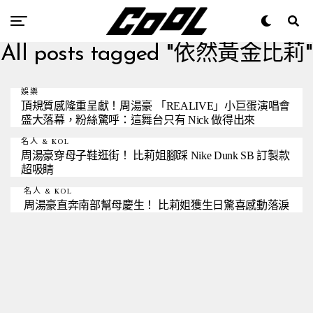
All posts tagged "依然黃金比莉"
娛樂
頂規質感隆重呈獻！周湯豪 「REALIVE」小巨蛋演唱會
盛大落幕，粉絲驚呼：這舞台只有 Nick 做得出來
名人 & KOL
周湯豪穿母子鞋逛街！ 比莉姐腳踩 Nike Dunk SB 訂製款
超吸睛
名人 & KOL
周湯豪直奔南部幫母慶生！ 比莉姐獲生日驚喜感動落淚