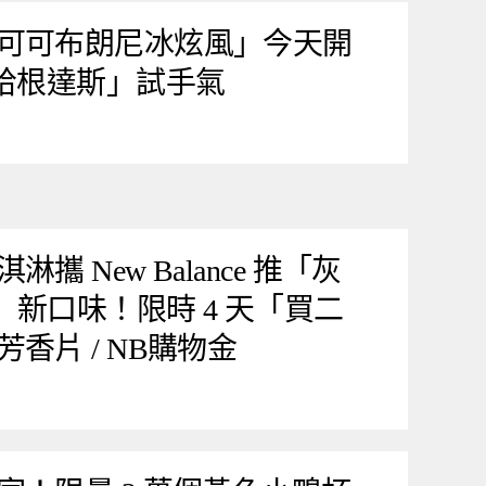
可可布朗尼冰炫風」今天開
元哈根達斯」試手氣
 New Balance 推「灰
龍」新口味！限時 4 天「買二
香片 / NB購物金