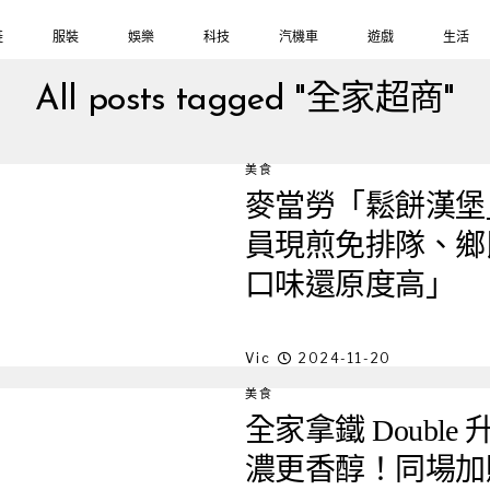
鞋
服裝
娛樂
科技
汽機車
遊戲
生活
All posts tagged "全家超商"
美食
麥當勞「鬆餅漢堡
員現煎免排隊、鄉民
口味還原度高」
Vic
2024-11-20
美食
全家拿鐵 Doubl
濃更香醇！同場加