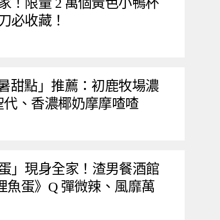
家！限量 2 萬個黃色小鴨杯
刀必收藏！
季消暑甜點」推薦：初鹿牧場濃
王聖代、香濃椰奶摩摩喳喳
蛋」現身全家！渣男餐酒館
哩魚蛋》Q 彈微辣、風靡萬