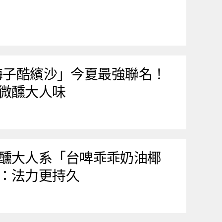
家「梅子酷繽沙」今夏最強聯名！
微醺大人味
醺大人系「台啤乖乖奶油椰
：法力更持久