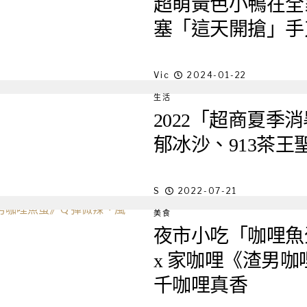
超萌黃色小鴨在全
塞「這天開搶」手
Vic
2024-01-22
生活
2022「超商夏
郁冰沙、913茶
S
2022-07-21
美食
夜市小吃「咖哩魚
x 家咖哩《渣男咖
千咖哩真香