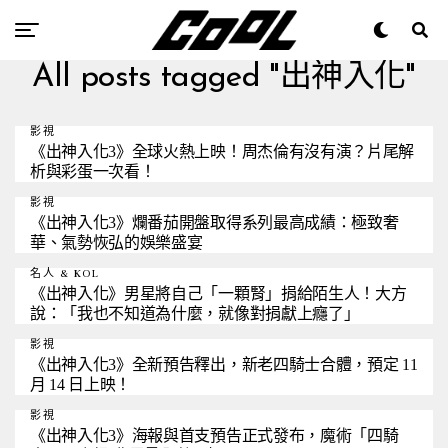
All posts tagged "出神入化"
影視
《出神入化3》全球火熱上映！周杰倫有沒有演？片尾解
析與彩蛋一次看！
影視
《出神入化3》爛番茄開盤取得系列最高成績：極致奢
華、氣勢恢弘的娛樂盛宴
名人 & KOL
《出神入化》男星將自己「一顆腎」捐給陌生人！大方
說：「我也不知道為什麼，就像對捐獻上癮了」
影視
《出神入化3》全新預告釋出，新老四騎士合體，預定 11
月 14 日上映！
影視
《出神入化3》海報與首支預告正式發布，魔術「四騎