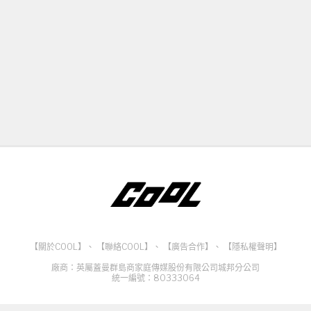
【關於COOL】
、
【聯絡COOL】
、
【廣告合作】
、
【隱私權聲明】
廠商：英屬蓋曼群島商家庭傳媒股份有限公司城邦分公司
統一編號：80333064