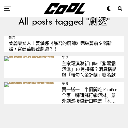
All posts tagged "劇透"
娛樂
美麗壞女人！姜漢娜《暴君的廚師》完結篇前夕曬新
照，宮廷華服藏劇透？！
生活
全家霜淇淋新口味「紫薯霜
淇淋」10 月接棒？消息稱是
與「韓勾ㄟ金針菇」聯名款
美食
買一送一！半價開吃 Fami!ce
全家「嗨嗨蘇打霜淇淋」意
外劇透接檔新口味是「木瓜
牛奶」？網讚：超期待！