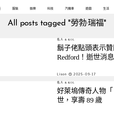
鞋
服裝
娛樂
科技
汽機車
遊戲
生活
All posts tagged "勞勃·瑞福"
名人 & KOL
鬍子佬點頭表示贊同迷
Redford！逝世
Lison
2025-09-17
名人 & KOL
好萊塢傳奇人物「日舞小
世，享壽 89 歲