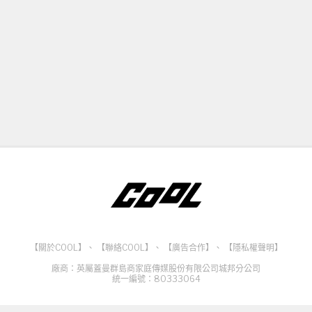
【關於COOL】
、
【聯絡COOL】
、
【廣告合作】
、
【隱私權聲明】
廠商：英屬蓋曼群島商家庭傳媒股份有限公司城邦分公司
統一編號：80333064