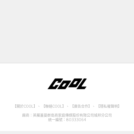
【關於COOL】
、
【聯絡COOL】
、
【廣告合作】
、
【隱私權聲明】
廠商：英屬蓋曼群島商家庭傳媒股份有限公司城邦分公司
統一編號：80333064