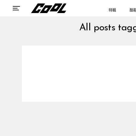
特輯
酷
All post