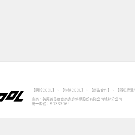
【關於COOL】
、
【聯絡COOL】
、
【廣告合作】
、
【隱私權聲
廠商：英屬蓋曼群島商家庭傳媒股份有限公司城邦分公司
統一編號：80333064