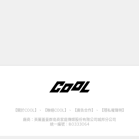
【關於COOL】
、
【聯絡COOL】
、
【廣告合作】
、
【隱私權聲明】
廠商：英屬蓋曼群島商家庭傳媒股份有限公司城邦分公司
統一編號：80333064