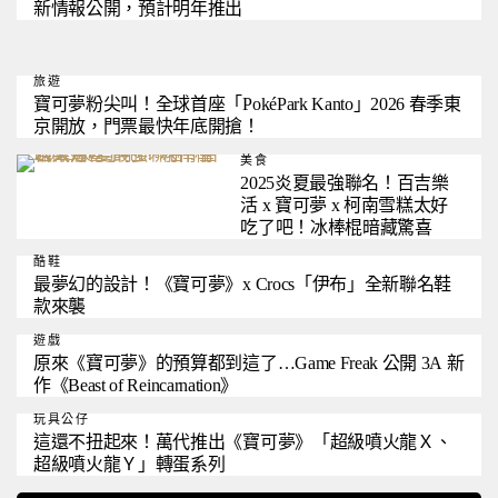
新情報公開，預計明年推出
旅遊
寶可夢粉尖叫！全球首座「PokéPark Kanto」2026 春季東
京開放，門票最快年底開搶！
美食
2025炎夏最強聯名！百吉樂
活 x 寶可夢 x 柯南雪糕太好
吃了吧！冰棒棍暗藏驚喜
酷鞋
最夢幻的設計！《寶可夢》x Crocs「伊布」全新聯名鞋
款來襲
遊戲
原來《寶可夢》的預算都到這了…Game Freak 公開 3A 新
作《Beast of Reincarnation》
玩具公仔
這還不扭起來！萬代推出《寶可夢》「超級噴火龍Ｘ、
超級噴火龍Ｙ」轉蛋系列