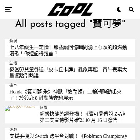
All posts tagged "寶可夢"
動漫
七八年級生一定懂！那些讓回憶瞬間湧上心頭的超燃動
漫歌！你還記得幾首？
生活
麥當勞兒童餐送「皮卡丘卡牌」亂象再起！黃牛丟棄大
量餐點引熱議
機車
Honda《寶可夢 朱》神獸「故勒頓」二輪潮駒動起來
了！於鈴鹿 8 耐動態奔馳展示
遊戲
超級快龍確認登場！《寶可夢傳說 Z-A》
第三支宣傳影片確認 10 月 16 日發售！
遊戲
支援手機與 Switch 跨平台對戰！《Pokémon Champions》