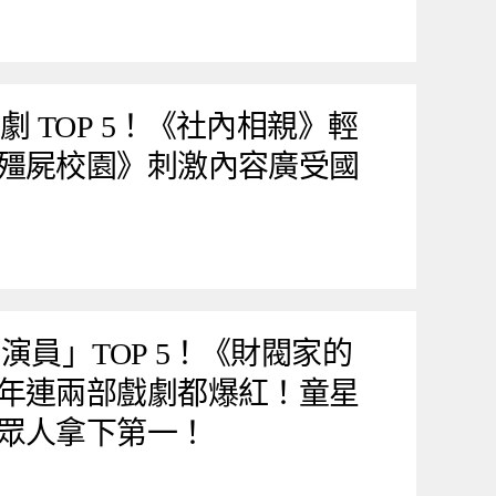
 最佳韓劇 TOP 5！《社內相親》輕
殭屍校園》刺激內容廣受國
眼演員」TOP 5！《財閥家的
年連兩部戲劇都爆紅！童星
眾人拿下第一！