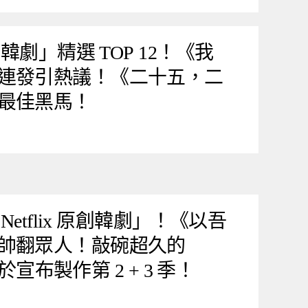
看韓劇」精選 TOP 12！《我
連發引熱議！《二十五，二
最佳黑馬！
Netflix 原創韓劇」！《以吾
帥翻眾人！敲碗超久的
終於宣布製作第 2 + 3 季！