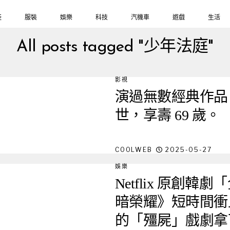
鞋
服裝
娛樂
科技
汽機車
遊戲
生活
All posts tagged "少年法庭"
影視
演過無數經典作品
世，享壽 69 歲。
COOLWEB
2025-05-27
娛樂
Netflix 原創韓
暗榮耀》短時間衝
的「殭屍」戲劇拿