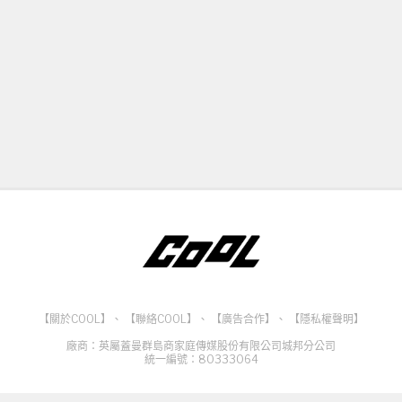
【關於COOL】
、
【聯絡COOL】
、
【廣告合作】
、
【隱私權聲明】
廠商：英屬蓋曼群島商家庭傳媒股份有限公司城邦分公司
統一編號：80333064