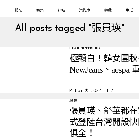
鞋
服裝
娛樂
科技
汽機車
遊戲
生活
All posts tagged "張員瑛"
BEANFUNTREND
極顯白！韓女團秋
NewJeans、aes
Pobbi
2024-11-21
服裝
張員瑛、舒華都在穿
式登陸台灣開設快
俱全！