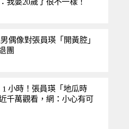
：我婆20歲了很不一樣！
 歲男偶像對張員瑛「開黃腔」
到退團
了 1 小時！張員瑛「地瓜時
近千萬觀看，網：小心有可