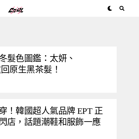
冬髮色圖鑑：太妍、
pa 重回原生黑茶髮！
！韓國超人氣品牌 EPT 正
閃店，話題潮鞋和服飾一應