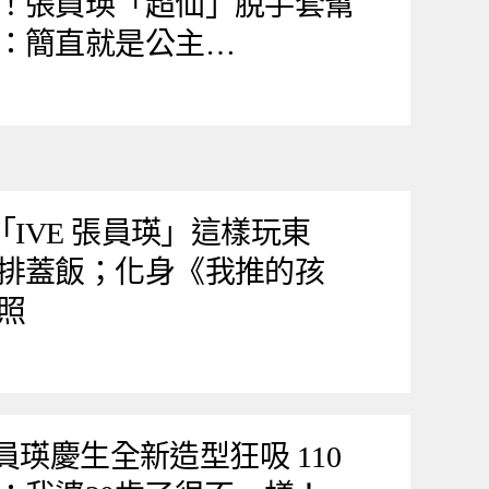
！張員瑛「超仙」脫手套幫
：簡直就是公主…
「IVE 張員瑛」這樣玩東
排蓋飯；化身《我推的孩
照
張員瑛慶生全新造型狂吸 110