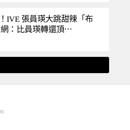
IVE 張員瑛大跳甜辣「布
！網：比員瑛轉還頂⋯
明】