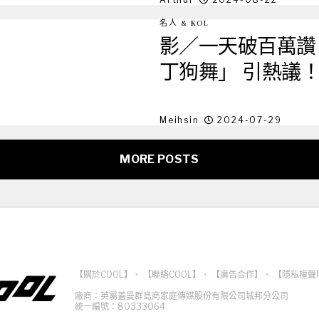
名人 & KOL
影／一天破百萬讚！
丁狗舞」 引熱議
Meihsin
2024-07-29
MORE POSTS
【關於COOL】
、
【聯絡COOL】
、
【廣告合作】
、
【隱私權聲
廠商：英屬蓋曼群島商家庭傳媒股份有限公司城邦分公司
統一編號：80333064