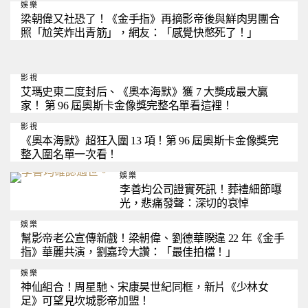
娛樂
梁朝偉又社恐了！《金手指》再摘影帝後與鮮肉男團合
照「尬笑炸出青筋」，網友：「感覺快憋死了！」
影視
艾瑪史東二度封后、《奧本海默》獲 7 大獎成最大贏
家！ 第 96 屆奧斯卡金像獎完整名單看這裡！
影視
《奧本海默》超狂入圍 13 項！第 96 屆奧斯卡金像獎完
整入圍名單一次看！
娛樂
李善均公司證實死訊！葬禮細節曝
光，悲痛發聲：深切的哀悼
娛樂
幫影帝老公宣傳新戲！梁朝偉、劉德華睽違 22 年《金手
指》華麗共演，劉嘉玲大讚：「最佳拍檔！」
娛樂
神仙組合！周星馳、宋康昊世紀同框，新片《少林女
足》可望見坎城影帝加盟！