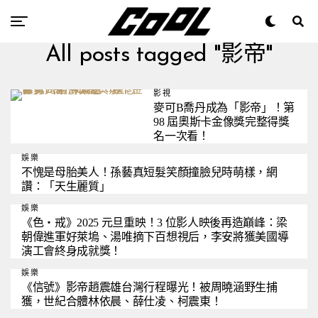
All posts tagged "影帝"
影視
麥可B喬丹成為「影帝」！第
98 屆奧斯卡金像獎完整得獎
名一次看！
娛樂
不愧是母胎美人！孫藝真短髮笑顏撞臉兒時萌樣，網
讚：「天生麗質」
娛樂
《色‧戒》2025 元旦重映！3 位影人映後再造巔峰：梁
朝偉進軍好萊塢、湯唯摘下百想視后，李安將獲美國導
演工會終身成就獎！
娛樂
《信號》影帝趙震雄台灣行程曝光！被周曉涵野生捕
獲，世紀合體林依晨、薛仕凌、柯震東！