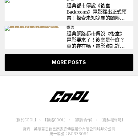
經典都市傳說《後室
Backrooms》電影釋出正式預
告！探索未知詭異的閾限空
間
娛樂
經典網路都市傳說《後室》
電影要來了！後室是什麼？
真的存在嗎，電影資訊詳細
整理一次看懂
MORE POSTS
【關於COOL】
、
【聯絡COOL】
、
【廣告合作】
、
【隱私權聲明】
廠商：英屬蓋曼群島商家庭傳媒股份有限公司城邦分公司
統一編號：80333064