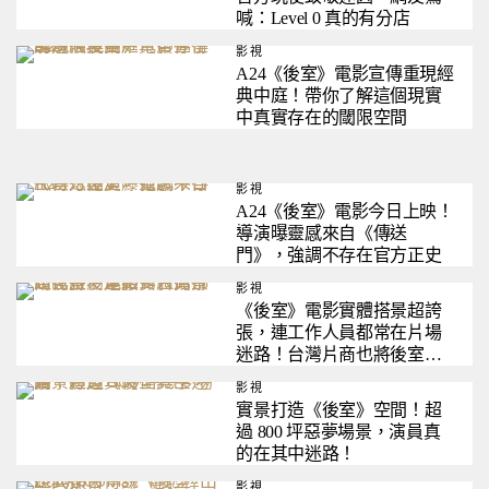
喊：Level 0 真的有分店
影視
A24《後室》電影宣傳重現經
典中庭！帶你了解這個現實
中真實存在的閾限空間
影視
A24《後室》電影今日上映！
導演曝靈感來自《傳送
門》，強調不存在官方正史
影視
《後室》電影實體搭景超誇
張，連工作人員都常在片場
迷路！台灣片商也將後室搬
到台北！
影視
實景打造《後室》空間！超
過 800 坪惡夢場景，演員真
的在其中迷路！
影視