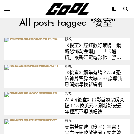
All posts tagged "後室"
影視
《後室》爆紅掀好萊塢「網
路恐怖淘金潮」！「卡通
貓」最新確定電影化，警笛
頭、SCP 全上大銀幕
影視
《後室》續集有譜？A24 恐
怖神片票房大爆，20 歲導演
已開始尋找新編劇
影視
A24《後室》電影首週票房突
破 1.18 億美元，刷新影史最
年輕冠軍導演紀錄
影視
麥當勞闖進《後室》宇宙！
官方玩梗致敬迷因，網友驚