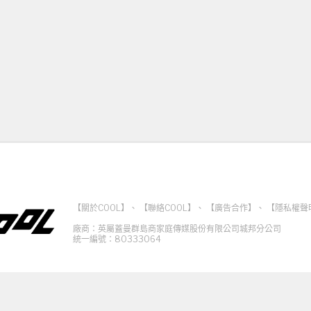
【關於COOL】
、
【聯絡COOL】
、
【廣告合作】
、
【隱私權聲
廠商：英屬蓋曼群島商家庭傳媒股份有限公司城邦分公司
統一編號：80333064