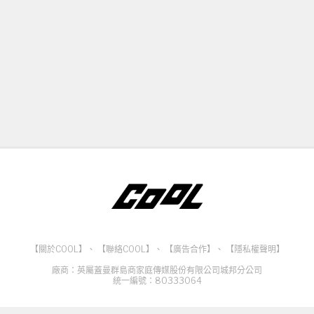
【關於COOL】
、
【聯絡COOL】
、
【廣告合作】
、
【隱私權聲明】
廠商：英屬蓋曼群島商家庭傳媒股份有限公司城邦分公司
統一編號：80333064