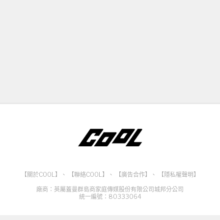
【關於COOL】
、
【聯絡COOL】
、
【廣告合作】
、
【隱私權聲明】
廠商：英屬蓋曼群島商家庭傳媒股份有限公司城邦分公司
統一編號：80333064