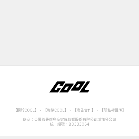
【關於COOL】
、
【聯絡COOL】
、
【廣告合作】
、
【隱私權聲明】
廠商：英屬蓋曼群島商家庭傳媒股份有限公司城邦分公司
統一編號：80333064