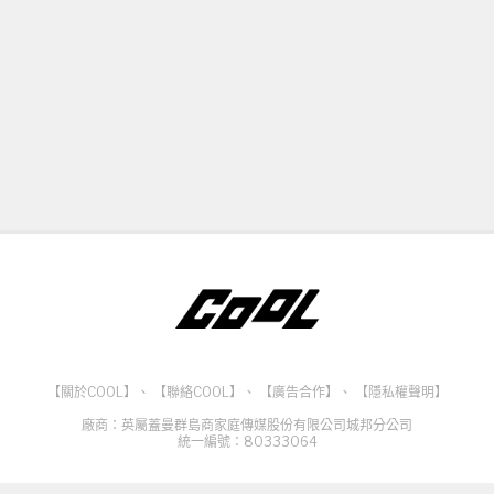
【關於COOL】
、
【聯絡COOL】
、
【廣告合作】
、
【隱私權聲明】
廠商：英屬蓋曼群島商家庭傳媒股份有限公司城邦分公司
統一編號：80333064