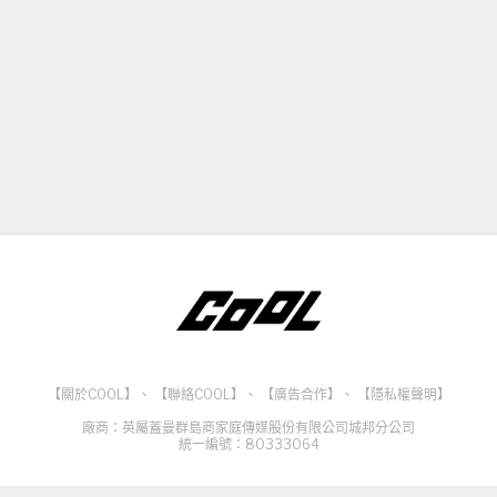
【關於COOL】
、
【聯絡COOL】
、
【廣告合作】
、
【隱私權聲明】
廠商：英屬蓋曼群島商家庭傳媒股份有限公司城邦分公司
統一編號：80333064