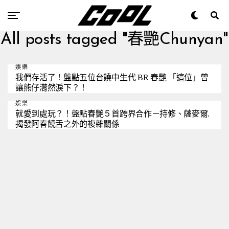
All posts tagged "春艷Chunyan"
娛樂
我們存活了！盤點五位台饒中生代 BR 春艷 「這位」曾
讓熊仔潸然淚下？！
娛樂
就愛到處玩？！盤點春艷５首跨界合作－持修、薩麥爾.
揭發阿春饒舌之外的複雜關係