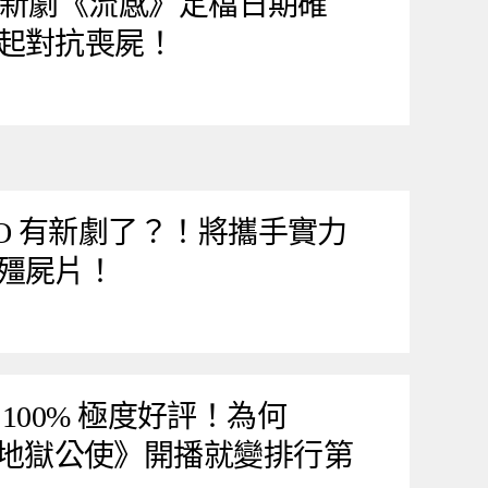
isoo 新劇《流感》定檔日期確
起對抗喪屍！
ISOO 有新劇了？！將攜手實力
殭屍片！
100% 極度好評！為何
韓劇《地獄公使》開播就變排行第