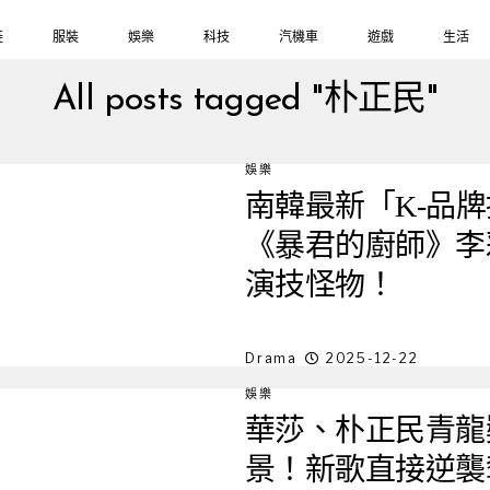
鞋
服裝
娛樂
科技
汽機車
遊戲
生活
All posts tagged "朴正民"
娛樂
南韓最新「K-品牌
《暴君的廚師》李
演技怪物！
Drama
2025-12-22
娛樂
華莎、朴正民青龍
景！新歌直接逆襲