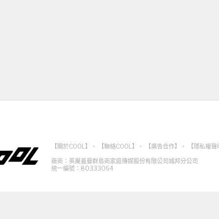
【關於COOL】
、
【聯絡COOL】
、
【廣告合作】
、
【隱私權聲
廠商：英屬蓋曼群島商家庭傳媒股份有限公司城邦分公司
統一編號：80333064