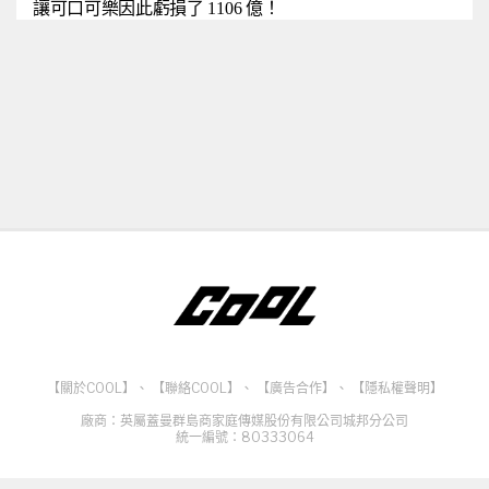
讓可口可樂因此虧損了 1106 億！
【關於COOL】
、
【聯絡COOL】
、
【廣告合作】
、
【隱私權聲明】
廠商：英屬蓋曼群島商家庭傳媒股份有限公司城邦分公司
統一編號：80333064