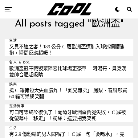
All posts tagged "歐洲盃"
生活
又見不速之客！189 公分 C 羅歐洲盃遭亂入球迷攔腰熊
抱，瞬間反應超暖！
名人 & KOL
歐洲盃冠軍戰觀眾陣容比球場更豪華！ 阿湯哥、貝克漢
雙帥合體超吸睛
娛樂
挺 C 羅荷包大失血氣炸！「難兄難弟」 鳳梨、春風怒買
60 箱可樂網笑翻
運動賽事
可口可樂終於復仇了！葡萄牙歐洲盃衛冕失敗， C 羅被
從螢幕中「移走」！粉絲：這要把我笑死
生活
有 2.9 億粉絲的男人闖禍了！ C 羅一句「要喝水」，竟