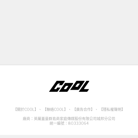
【關於COOL】
、
【聯絡COOL】
、
【廣告合作】
、
【隱私權聲明】
廠商：英屬蓋曼群島商家庭傳媒股份有限公司城邦分公司
統一編號：80333064