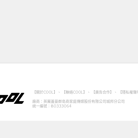
【關於COOL】
、
【聯絡COOL】
、
【廣告合作】
、
【隱私權聲
廠商：英屬蓋曼群島商家庭傳媒股份有限公司城邦分公司
統一編號：80333064