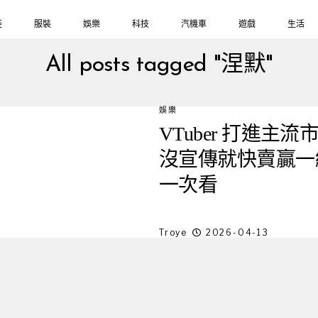
鞋
服裝
娛樂
科技
汽機車
遊戲
生活
All posts tagged "涅默"
娛樂
VTuber 打進
沒宣傳就快賣贏一
一次看
Troye
2026-04-13