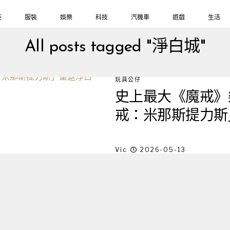
鞋
服裝
娛樂
科技
汽機車
遊戲
生活
All posts tagged "淨白城"
玩具公仔
史上最大《魔戒》樂高
戒：米那斯提力斯
Vic
2026-05-13