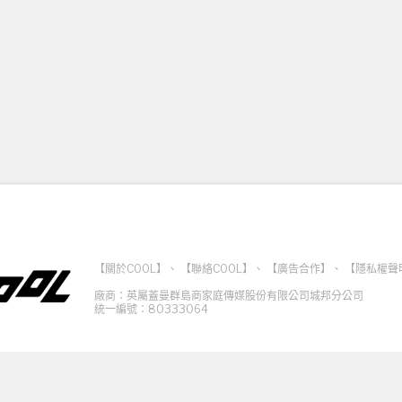
【關於COOL】
、
【聯絡COOL】
、
【廣告合作】
、
【隱私權聲
廠商：英屬蓋曼群島商家庭傳媒股份有限公司城邦分公司
統一編號：80333064