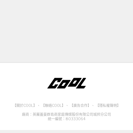
【關於COOL】
、
【聯絡COOL】
、
【廣告合作】
、
【隱私權聲明】
廠商：英屬蓋曼群島商家庭傳媒股份有限公司城邦分公司
統一編號：80333064