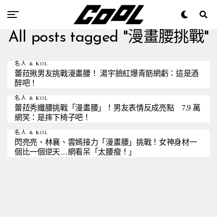
All posts tagged "漫畫腰挑戰"
名人 & KOL
蕾菈揪男友挑戰漫畫腰！ 湯宇臉紅爆青筋網虧：這是酒
醉吧！
名人 & KOL
蕾菈秀纖腰挑戰「漫畫腰」！男友表情反成亮點 7.9 萬
網笑：是摔下椅子吧！
名人 & KOL
閃亮亮、林襄、雲嫣接力「漫畫腰」挑戰！女神身材一
個比一個逆天…網看呆「太腰瘦！」