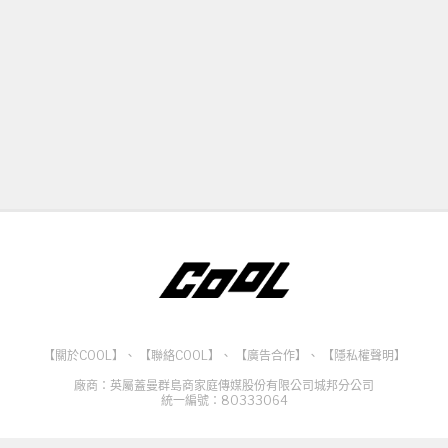
【關於COOL】
、
【聯絡COOL】
、
【廣告合作】
、
【隱私權聲明】
廠商：英屬蓋曼群島商家庭傳媒股份有限公司城邦分公司
統一編號：80333064