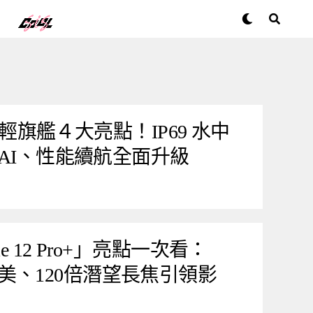
 系列輕旗艦４大亮點！IP69 水中
O AI、性能續航全面升級
e 12 Pro+」亮點一次看：
美、120倍潛望長焦引領影