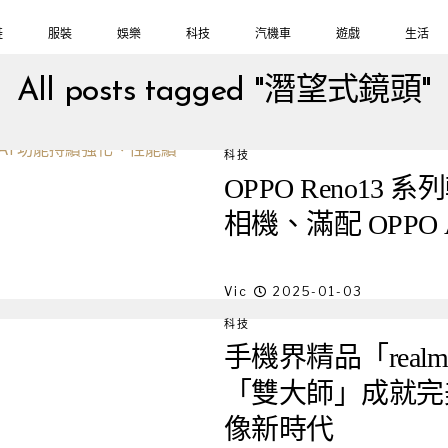
鞋
服裝
娛樂
科技
汽機車
遊戲
生活
All posts tagged "潛望式鏡頭"
科技
OPPO Reno13
相機、滿配 OPP
Vic
2025-01-03
科技
手機界精品「realm
「雙大師」成就完
像新時代