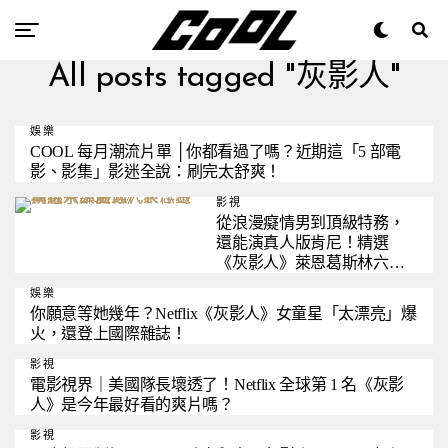
All posts tagged "灰影人"
娛樂
COOL 每月潮流片單 │你都看過了嗎？近期這「5 部電
影、影集」影迷全說：刷完太舒爽！
影視
從浪漫癡情男到頂級特務，
還能演真人版肯尼！精選
《灰影人》萊恩葛斯林六部
生涯代表作《樂來樂愛
娛樂
你》、《銀翼殺手 2049》….
你願意等她幾年？Netflix《灰影人》女童星「太漂亮」爆
火，還登上國際雜誌！
影視
電影視界｜美國隊長壞透了！Netflix 全球第 1 名《灰影
人》是今年最好看的爽片嗎？
影視