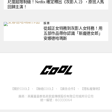
尺度超限制級！Netflix 確定釋出《灰影人 2》，原班人馬
回歸主演！
娛樂
從超正女特務到灰影人女特務！用
五部作品帶你認識「新龐德女郎」
安娜德哈瑪斯
【關於COOL】
、
【聯絡COOL】
、
【廣告合作】
、
【隱私權聲明】
廠商：英屬蓋曼群島商家庭傳媒股份有限公司城邦分公司
統一編號：80333064