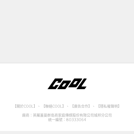
【關於COOL】
、
【聯絡COOL】
、
【廣告合作】
、
【隱私權聲明】
廠商：英屬蓋曼群島商家庭傳媒股份有限公司城邦分公司
統一編號：80333064