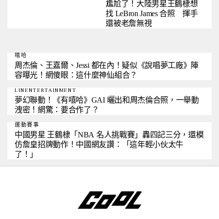
尷尬了！大陸男星王鶴棣想
找 LeBron James 合照 揮手
還被老詹無視
嘻哈
周杰倫、王嘉爾、Jessi 都在內！疑似《說唱夢工廠》陣
容曝光！網傻眼：這什麼神仙組合？
LINENTERTAINMENT
夢幻聯動！《有嘻哈》GAI 曬出和周杰倫合照，一舉動
洩密！網驚：要合作了？
運動賽事
中國男星 王鶴棣「NBA 名人挑戰賽」轟四記三分，還模
仿詹皇招牌動作！中國網友讚：「這年輕小伙太牛
了！」