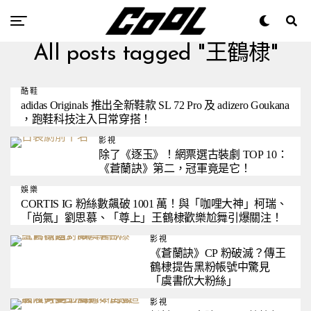
All posts tagged "王鶴棣"
酷鞋
adidas Originals 推出全新鞋款 SL 72 Pro 及 adizero Goukana
，跑鞋科技注入日常穿搭！
影視
除了《逐玉》！網票選古裝劇 TOP 10：
《蒼蘭訣》第二，冠軍竟是它！
娛樂
CORTIS IG 粉絲數飆破 1001 萬！與「咖哩大神」柯瑞、
「尚氣」劉思慕、「尊上」王鶴棣歡樂尬舞引爆關注！
影視
《蒼蘭訣》CP 粉破滅？傳王
鶴棣提告黑粉帳號中驚見
「虞書欣大粉絲」
影視