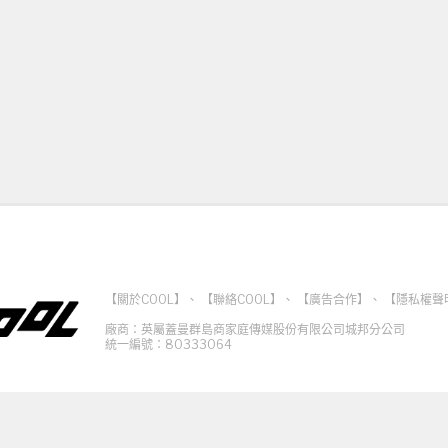
【關於COOL】
、
【聯絡COOL】
、
【廣告合作】
、
【隱私權聲
廠商：英屬蓋曼群島商家庭傳媒股份有限公司城邦分公司
統一編號：80333064