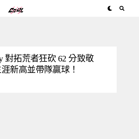
y 對拓荒者狂砍 62 分致敬
業生涯新高並帶隊贏球！