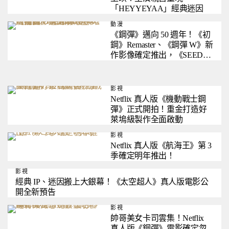
「HEYYEYAA」經典迷因
動漫
《鋼彈》邁向 50 週年！《初
鋼》Remaster、《鋼彈 W》新
作影像確定推出，《SEED
FREEDOM》前傳將以劇場版
形式上映
影視
Netflix 真人版《機動戰士鋼
彈》正式開拍！重金打造好
萊塢級製作全面啟動
影視
Netflix 真人版《航海王》第 3
季確定明年推出！
影視
經典 IP、迷因搬上大銀幕！《太空超人》真人版電影公
開全新預告
影視
帥哥美女卡司雲集！Netflix
真人版《鋼彈》電影確定忽