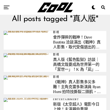
All posts tagged "真人版"
影視
會炸彈摔的戰神！Dave
Bautista 洽談演出《戰神》真
人影集，取代受傷退出的
Ryan Hurst
影視
真人版《藍色監獄》訪談｜
高橋文哉要成為世界第一的
「潔世一」！K 為「凪」寫
滿 50 本日記，兩人相約來台
影視
吃牛肉麵、芒果冰
《戰神》真人影集多災多
難！主角克雷多斯演員 Ryan
Hurst 拍特技撕裂二頭肌，確
定換角重拍
ENTERTAINMENT
新版《太空超人》電影今日
上映！主演親自重現