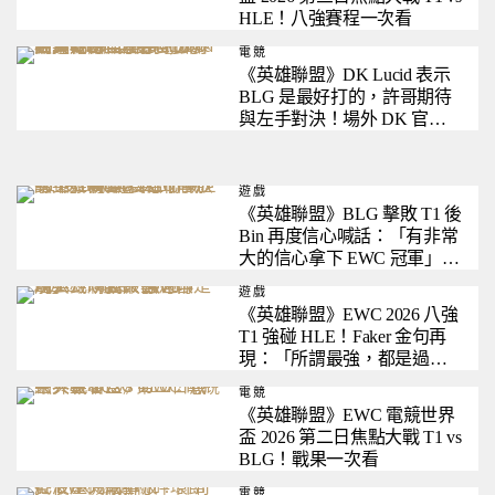
HLE！八強賽程一次看
電競
《英雄聯盟》DK Lucid 表示
BLG 是最好打的，許哥期待
與左手對決！場外 DK 官方
證實已開始進行出售程序，
外界估算戰隊已虧損 1,800 萬
美元
遊戲
《英雄聯盟》BLG 擊敗 T1 後
Bin 再度信心喊話：「有非常
大的信心拿下 EWC 冠軍」！
粉絲也發現 BLG 註冊「世一
遊戲
上」商標
《英雄聯盟》EWC 2026 八強
T1 強碰 HLE！Faker 金句再
現：「所謂最強，都是過去
式，我只專注眼前」
電競
《英雄聯盟》EWC 電競世界
盃 2026 第二日焦點大戰 T1 vs
BLG！戰果一次看
電競