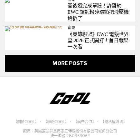
賽後還完成單殺！許哥於
EWC 鑰匙粉碎環節把液壓機
給拆了
電競
《英雄聯盟》EWC 電競世界
盃 2026 正式開打！首日戰果
一次看
MORE POSTS
【關於COOL】
、
【聯絡COOL】
、
【廣告合作】
、
【隱私權聲明】
廠商：英屬蓋曼群島商家庭傳媒股份有限公司城邦分公司
統一編號：80333064