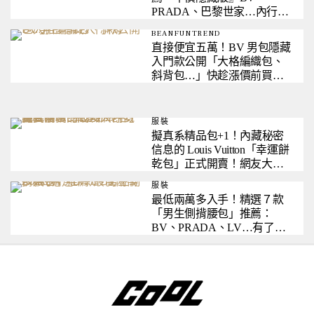
PRADA、巴黎世家…內行的
都偷偷在買！
BEANFUNTREND
直接便宜五萬！BV 男包隱藏
入門款公開「大格編織包、
斜背包…」快趁漲價前買起
來！
服裝
擬真系精品包+1！內藏秘密
信息的 Louis Vuitton「幸運餅
乾包」正式開賣！網友大
呼：想要～
服裝
最低兩萬多入手！精選７款
「男生側揹腰包」推薦：
BV、PRADA、LV…有了這
咖帥度激增！