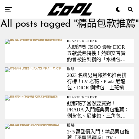
All posts tagged "精品包款推薦"
BEANFUNTREND
人間迪奧 JISOO 最新 DIOR
五款愛包特搜！熱戀安普賢
約會被拍到揹的「水桶包」
就是這咖！
服裝
2023 名牌男用郵差包推薦排
行榜！LV 老花、Prada 尼龍
包、DIOR 側揹包…上班揹也
帥炸天！
BEANFUNTREND
錢都花了當然要買對！
PRADA 入門經典男包推薦：
側背包、尼龍包、三角包…
五萬起收編！
服裝
2~5 萬甜價入門！精品男包推
薦『平價隱藏版』BV、