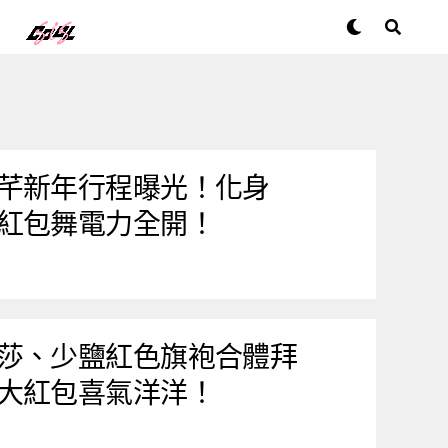
芊新年行程曝光！化身
紅包舞電力全開！
莎、少鹽紅色旗袍合體拜
大紅包喜氣洋洋！