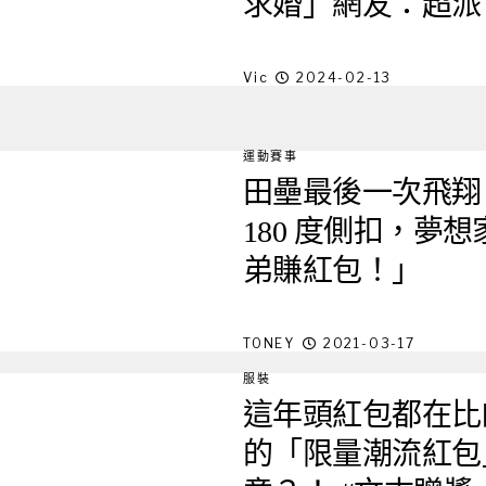
求婚」網友：超派
Vic
2024-02-13
運動賽事
田壘最後一次飛翔
180 度側扣，夢
弟賺紅包！」
TONEY
2021-03-17
服裝
這年頭紅包都在比帥
的「限量潮流紅包