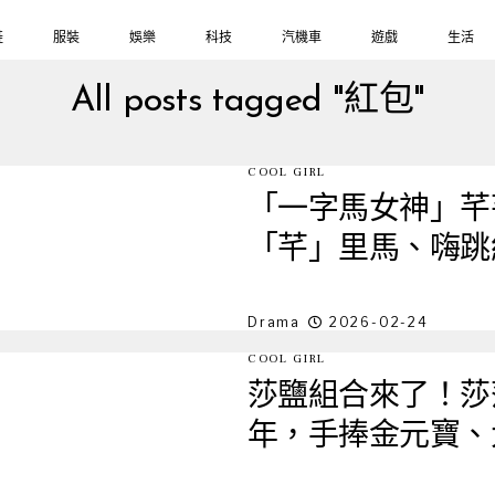
鞋
服裝
娛樂
科技
汽機車
遊戲
生活
All posts tagged "紅包"
COOL GIRL
「一字馬女神」芊
「芊」里馬、嗨跳
Drama
2026-02-24
COOL GIRL
莎鹽組合來了！莎
年，手捧金元寶、