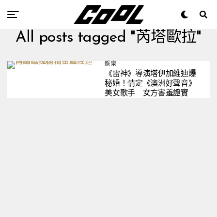
All posts tagged "芮塔歐拉"
娛樂
《雷神》導演塔伊加維迪爆
秘婚！情定《澳洲好聲音》
美女歌手 女方害羞證實