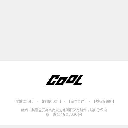
【關於COOL】
、
【聯絡COOL】
、
【廣告合作】
、
【隱私權聲明】
廠商：英屬蓋曼群島商家庭傳媒股份有限公司城邦分公司
統一編號：80333064